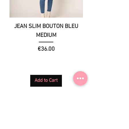
JEAN SLIM BOUTON BLEU
JEAN SLIM BOU
MEDIUM
Price
€36.00
Add to Cart